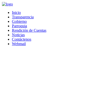
Saltar
al
Inicio
contenido
Transparencia
Gobierno
Parroquia
Rendición de Cuentas
Noticias
Contáctenos
Webmail