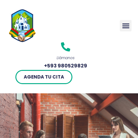
Rendició
Llámanos
+593 980529829
AGENDA TU CITA