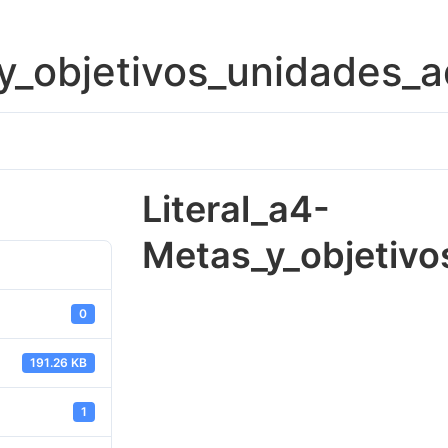
y_objetivos_unidades_a
Literal_a4-
Metas_y_objetivo
0
191.26 KB
1