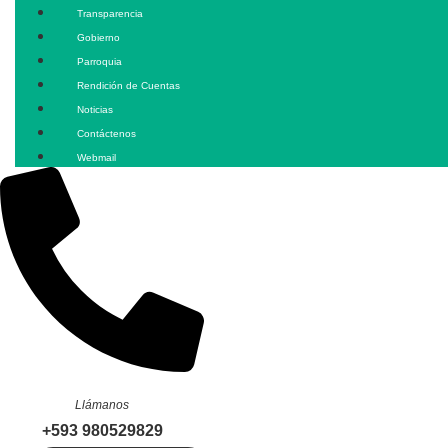
Transparencia
Gobierno
Parroquia
Rendición de Cuentas
Noticias
Contáctenos
Webmail
Llámanos
+593 980529829