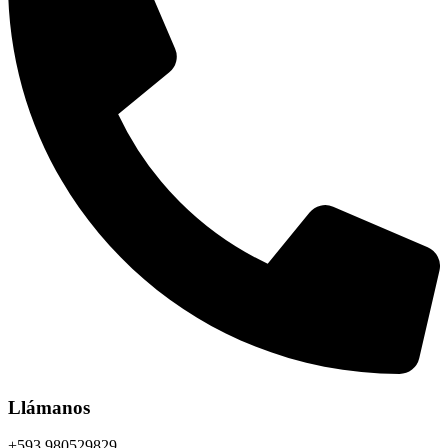
Llámanos
+593 980529829