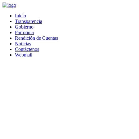
Saltar
al
Inicio
contenido
Transparencia
Gobierno
Parroquia
Rendición de Cuentas
Noticias
Contáctenos
Webmail