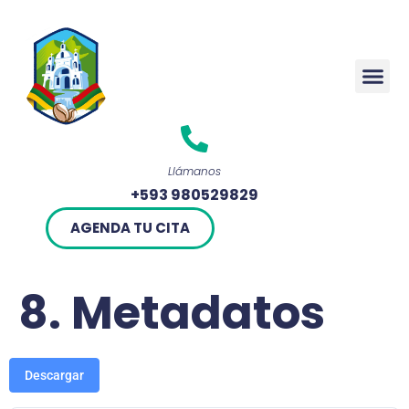
Rendició
Llámanos
+593 980529829
AGENDA TU CITA
8. Metadatos
Descargar