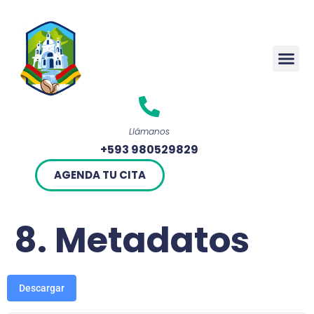
Rendició
Llámanos
+593 980529829
AGENDA TU CITA
8. Metadatos
Descargar