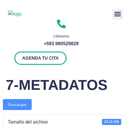
Rendición 
Llámanos
+593 980529829
AGENDA TU CITA
7-METADATOS
Descargar
Tamaño del archivo
23.11 KB