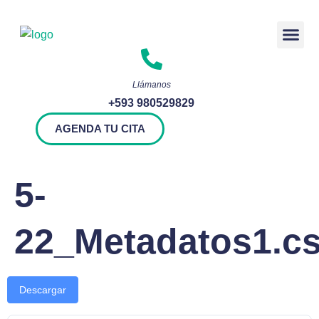
Rendición 
Llámanos
+593 980529829
AGENDA TU CITA
5-
22_Metadatos1.c
Descargar