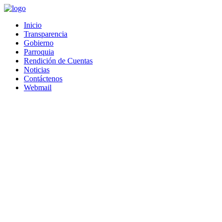
Saltar
al
Inicio
contenido
Transparencia
Gobierno
Parroquia
Rendición de Cuentas
Noticias
Contáctenos
Webmail