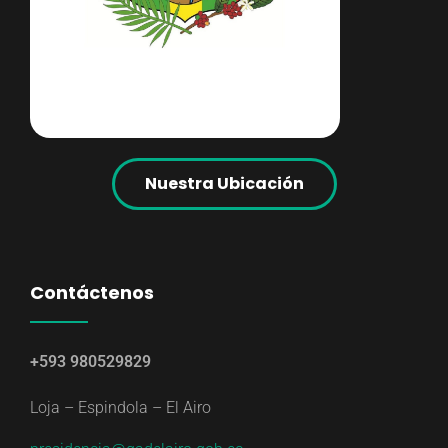
Nuestra Ubicación
Contáctenos
+593 980529829
Loja – Espindola – El Airo