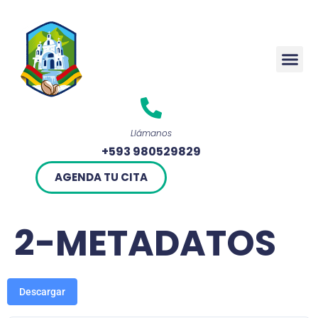
Rendició
Llámanos
+593 980529829
AGENDA TU CITA
2-METADATOS
Descargar