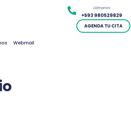
Llámanos
+593 980529829
AGENDA TU CITA
nos
Webmail
io