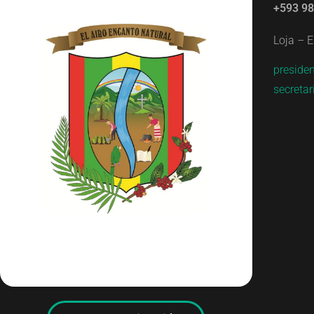
+593 9
Loja – E
preside
secreta