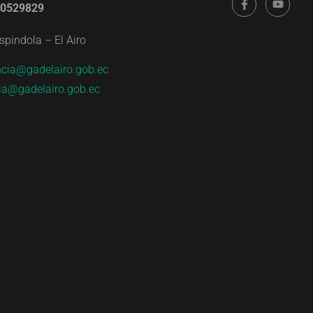
80529829
spindola – El Airo
ncia@gadelairo.gob.ec
ria@gadelairo.gob.ec