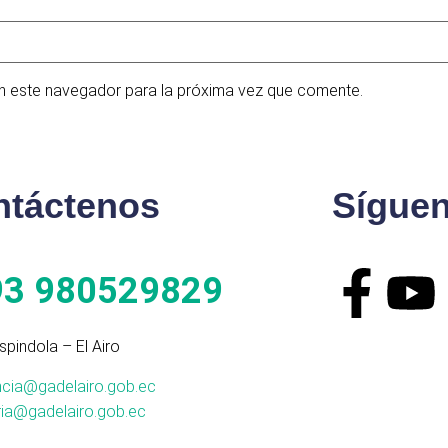
n este navegador para la próxima vez que comente.
ntáctenos
Sígue
93 980529829
spindola – El Airo
ncia@gadelairo.gob.ec
ria@gadelairo.gob.ec