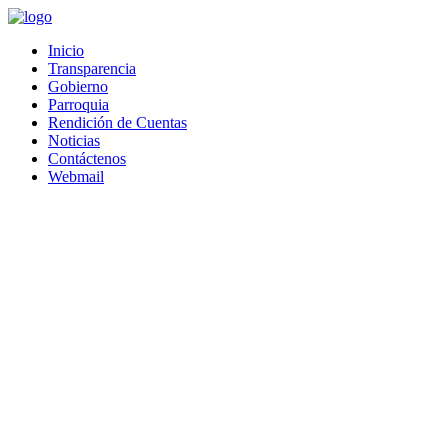
Saltar
al
Inicio
contenido
Transparencia
Gobierno
Parroquia
Rendición de Cuentas
Noticias
Contáctenos
Webmail