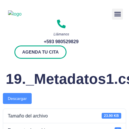
Rendición 
Llámanos
+593 980529829
AGENDA TU CITA
19._Metadatos1.c
Descargar
Tamaño del archivo
23.90 KB