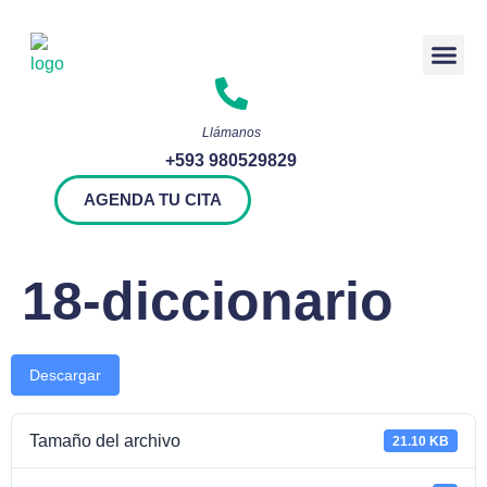
Rendición 
Llámanos
+593 980529829
AGENDA TU CITA
18-diccionario
Descargar
Tamaño del archivo
21.10 KB