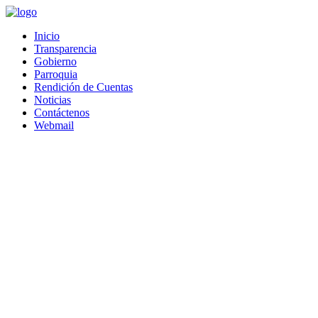
Saltar
al
Inicio
contenido
Transparencia
Gobierno
Parroquia
Rendición de Cuentas
Noticias
Contáctenos
Webmail