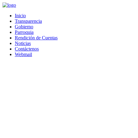
Saltar
al
Inicio
contenido
Transparencia
Gobierno
Parroquia
Rendición de Cuentas
Noticias
Contáctenos
Webmail