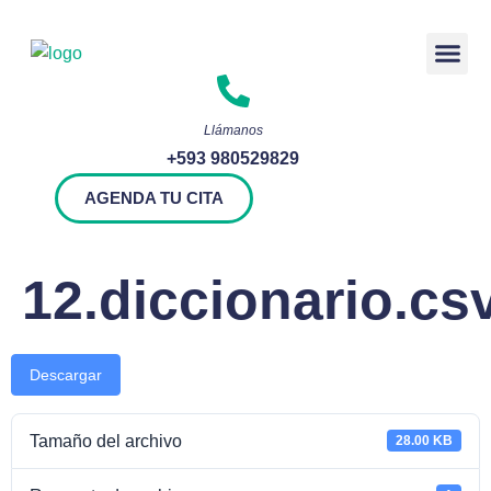
Rendición 
Llámanos
+593 980529829
AGENDA TU CITA
12.diccionario.cs
Descargar
Tamaño del archivo
28.00 KB