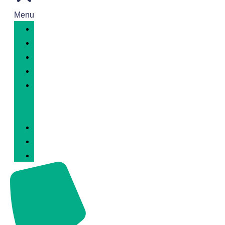
Menu
Inicio
Transparencia
Gobierno
Parroquia
Rendición
de
Cuentas
Noticias
Contáctenos
Webmail