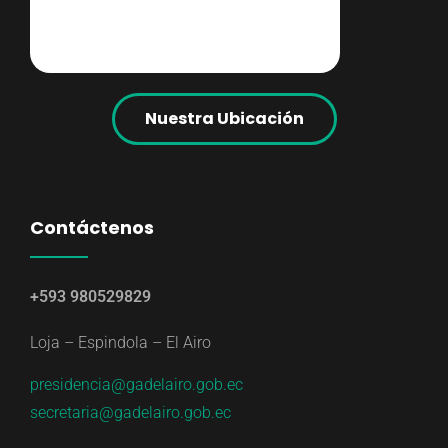
Nuestra Ubicación
Contáctenos
+593 980529829
Loja – Espindola – El Airo
presidencia@gadelairo.gob.ec
secretaria@gadelairo.gob.ec