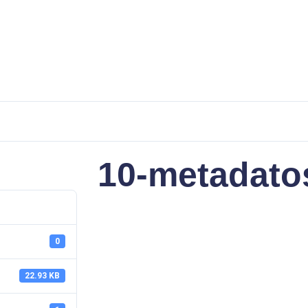
10-metadato
0
22.93 KB