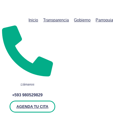
Saltar
al
contenido
Inicio
Transparencia
Gobierno
Parroqui
Llámanos
+593 980529829
AGENDA TU CITA