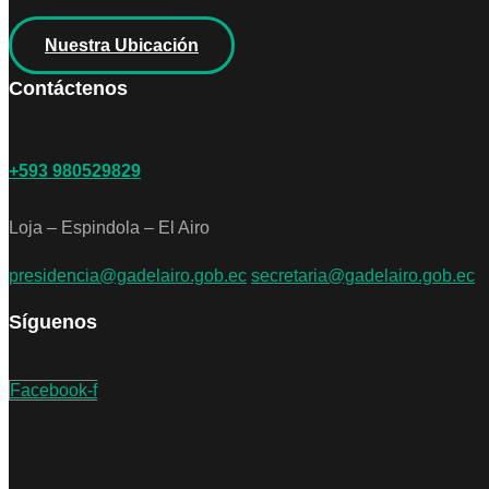
Nuestra Ubicación
Contáctenos
+593 980529829
Loja – Espindola – El Airo
presidencia@gadelairo.gob.ec
secretaria@gadelairo.gob.ec
Síguenos
Facebook-f