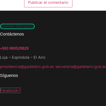
Nuestra Ubicación
Contáctenos
+593 980529829
Loja – Espindola – El Airo
presidencia@gadelairo.gob.ec
secretaria@gadelairo.gob.e
Síguenos
Facebook-f