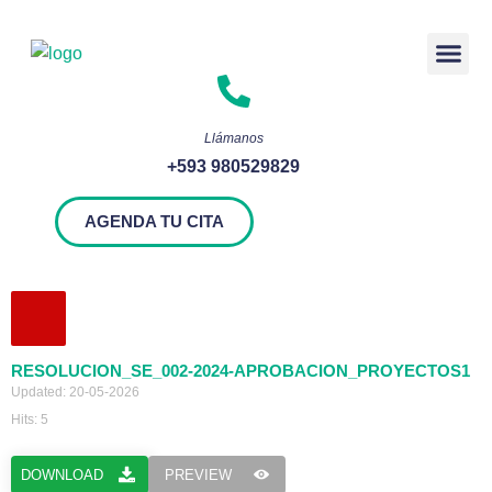
Rendición 
Llámanos
+593 980529829
AGENDA TU CITA
RESOLUCION_SE_002-2024-APROBACION_PROYECTOS1
Updated: 20-05-2026
Hits: 5
DOWNLOAD
PREVIEW