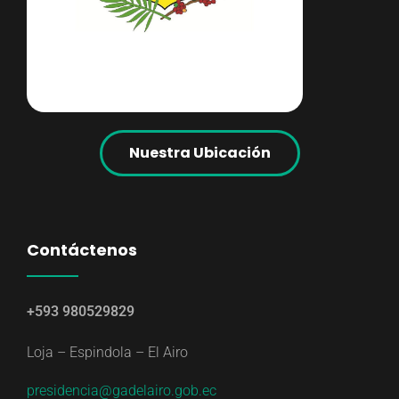
Nuestra Ubicación
Contáctenos
+593 980529829
Loja – Espindola – El Airo
presidencia@gadelairo.gob.ec