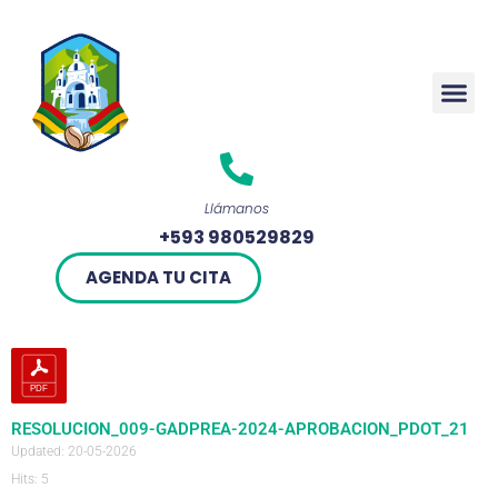
Rendició
Llámanos
+593 980529829
AGENDA TU CITA
RESOLUCION_009-GADPREA-2024-APROBACION_PDOT_21
Updated: 20-05-2026
Hits: 5