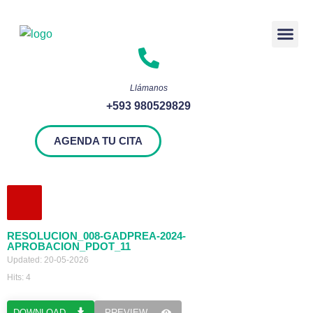
Rendición 
Llámanos
+593 980529829
AGENDA TU CITA
RESOLUCION_008-GADPREA-2024-
APROBACION_PDOT_11
Updated: 20-05-2026
Hits: 4
DOWNLOAD
PREVIEW