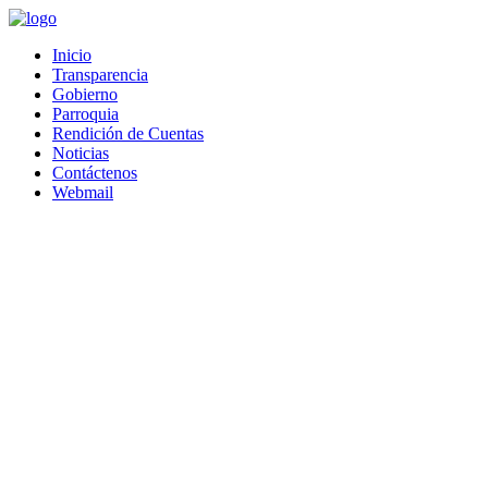
Saltar
al
Inicio
contenido
Transparencia
Gobierno
Parroquia
Rendición de Cuentas
Noticias
Contáctenos
Webmail