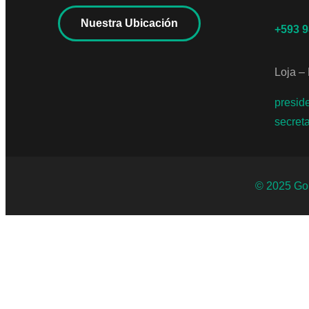
Nuestra Ubicación
+593 
Loja – 
presid
secret
© 2025 Gob