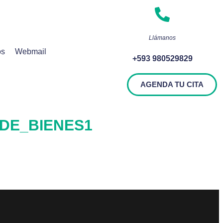
Llámanos
os
Webmail
+593 980529829
AGENDA TU CITA
DE_BIENES1