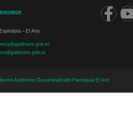
980529829
Espindola – El Airo
encia@gadelairo.gob.ec
aria@gadelairo.gob.ec
ierno Autónomo Descentralizado Parroquial El Airo