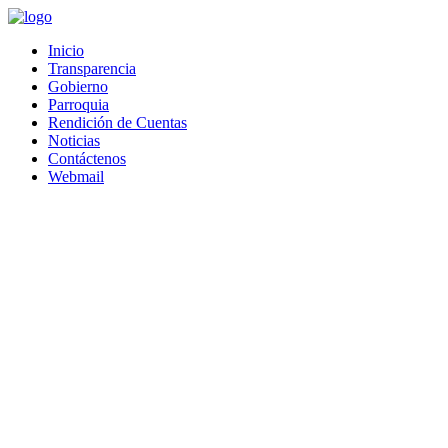
Saltar
al
Inicio
contenido
Transparencia
Gobierno
Parroquia
Rendición de Cuentas
Noticias
Contáctenos
Webmail