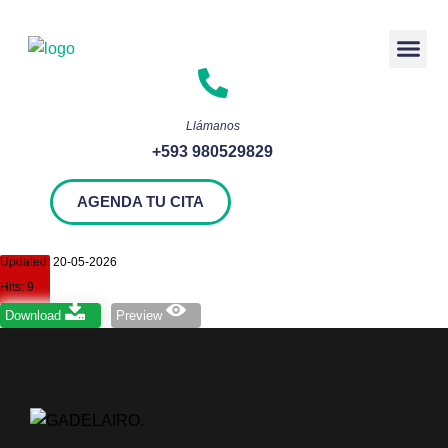
Rendición 
Llámanos
+593 980529829
AGENDA TU CITA
06 Registro Fotográfico
Updated: 20-05-2026
Hits: 9
Download
Preview