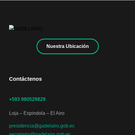
Nuestra Ubicación
Contáctenos
+593 980529829
Loja – Espindola – El Airo
presidencia@gadelairo.gob.ec
secretaria@gadelairo.gob.ec