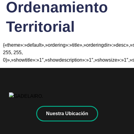
Ordenamiento
Territorial
{«theme»:»default»,»ordering»:»title»,»orderingdir»:»desc»
255, 255,
0)»,»showtitle»:»1″,»showdescription»:»1″,»showsize»:»1″,
Nuestra Ubicación