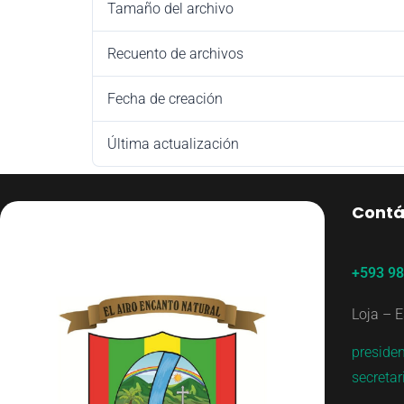
Tamaño del archivo
Recuento de archivos
Fecha de creación
Última actualización
Contá
+593 9
Loja – E
preside
secreta