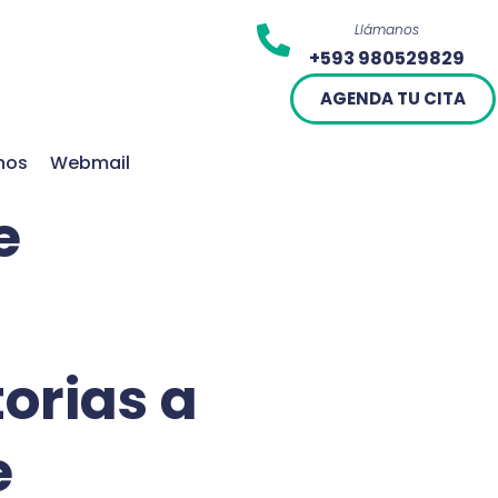
Llámanos
+593 980529829
AGENDA TU CITA
nos
Webmail
e
orias a
e