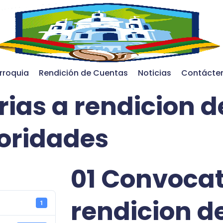
rroquia
Rendición de Cuentas
Noticias
Contácte
ias a rendicion d
oridades
01 Convocat
rendicion d
1