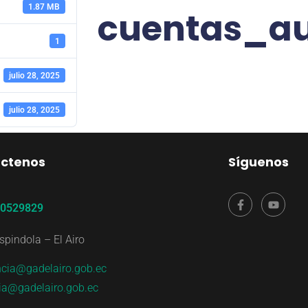
1.87 MB
cuentas_au
1
julio 28, 2025
julio 28, 2025
ctenos
Síguenos
80529829
spindola – El Airo
ncia@gadelairo.gob.ec
ria@gadelairo.gob.ec