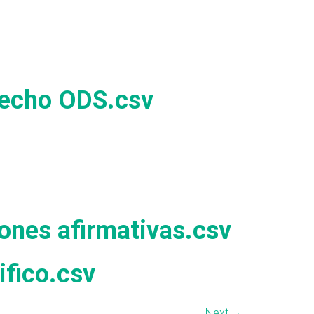
erecho ODS.csv
iones afirmativas.csv
ifico.csv
Next
→